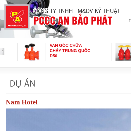
GÓC CHỮA
VAN GÓC CHỮA
 TRUNG QUỐC
CHÁY SHIN YI
NG BÁO CHÁY
NÚT NHẤN BÁO
IKI
CHÁY - HOCHIKI
Loại nút nhấn báo cháy
Nam Hotel