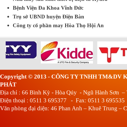
Bệnh Viện Đa Khoa Vĩnh Đức
Trụ sở UBND huyện Điện Bàn
Công ty cổ phần may Hòa Thọ Hội An
Copyright © 2013 - CÔNG TY TNHH TM&DV
PHÁT
Địa chỉ : 66 Bình Kỳ - Hòa Qúy - Ngũ Hành Sơn –
Điện thoại : 0511 3 695377 - Fax: 0511 3 695535
Văn phòng đại diện: 46 Phan Anh – Khuê Trung – C