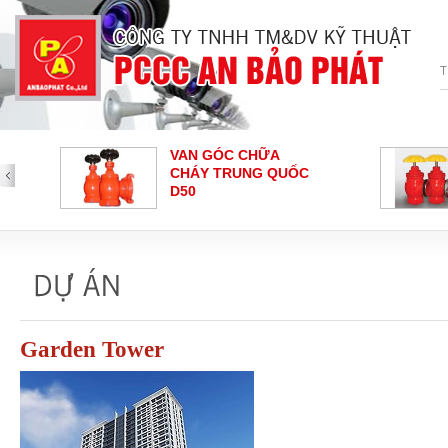
VAN GÓC CHỮA
VAN GÓ
CHÁY TRUNG QUỐC
CHÁY SHI
D50
CHUÔNG BÁO CHÁY
NÚT NHẤ
HOCHIKI
CHÁY - 
Loại nút nhấ
Garden Tower