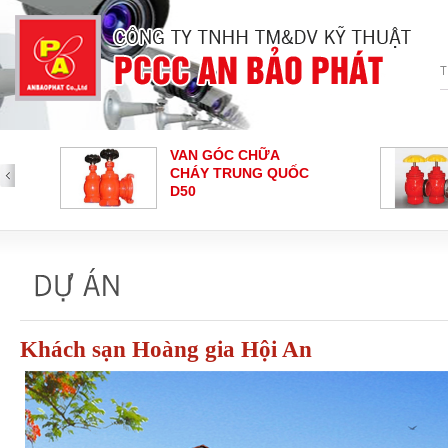
 CHỮA
VAN GÓC CHỮA
UNG QUỐC
CHÁY SHIN YI
BÁO CHÁY
NÚT NHẤN BÁO
CHÁY - HOCHIKI
Loại nút nhấn báo cháy
Khách sạn Hoàng gia Hội An