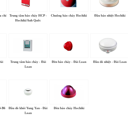
a chỉ
Trung tâm báo cháy HCP -
Chuông báo cháy Hochiki
Đầu báo nhiệt Hochiki
Hochiki/Anh Quốc
Đài
Trung tâm báo cháy - Đài
Đèn báo cháy - Đài Loan
Đầu dò nhiệt - Đài Loan
Loan
B-B6
Đầu dò khói Yung Yan - Đài
Đèn báo cháy Hochiki
Loan