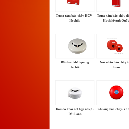
Trung tâm báo cháy HCV -
Trung tâm báo cháy đị
Hochiki
Hochiki/Anh Quốc
Đầu báo khói quang
Nút nhấn báo cháy 
Hochiki
Loan
Đầu dò khói kết hợp nhiệt -
Chuông báo cháy-YF
Đài Loan