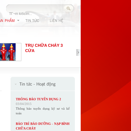
TRỤ TIẾP NƯỚC
CHỮA CHÁY 2 CỬA
D65
ĐẦU BÁO KHÓI
QUANG HOCHIKI
THÔNG BÁO TUYỂN DỤNG 2
03/04/2015
Thông báo tuyển dụng kỹ sư và kế
toán
BẢO TRÌ BẢO DƯỠNG - NẠP BÌNH
CHỮA CHÁY