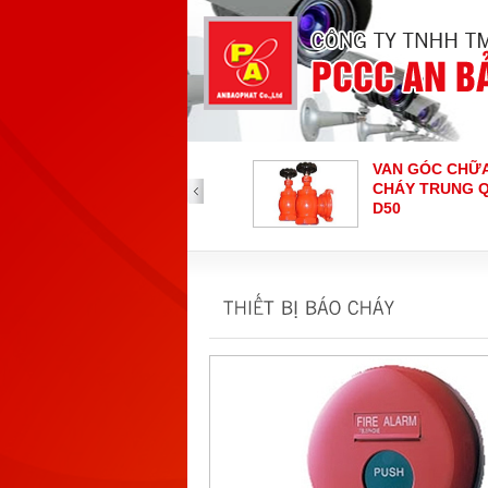
VAN GÓC CHỮA
CHÁY TRUNG QUỐC
C
D50
CHUÔNG BÁO CHÁY
HOCHIKI
C
L