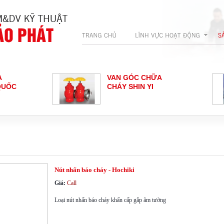
VAN GÓC CHỮA
TRỤ CHỮA CHÁY 3
HÁY SHIN YI
CỬA
NÚT NHẤN BÁO
ĐẦU BÁO NHIỆT
HÁY - HOCHIKI
HOCHIKI
oại nút nhấn báo cháy
Nút nhấn báo cháy - Hochiki
Giá:
Call
Loại nút nhấn báo cháy khẩn cấp gắp âm tường