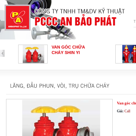
VAN GÓC CHỮA
CHÁY SHIN YI
NÚT NHẤN BÁO
CHÁY - HOCHIKI
Loại nút nhấn báo cháy
Van góc ch
Giá:
Call