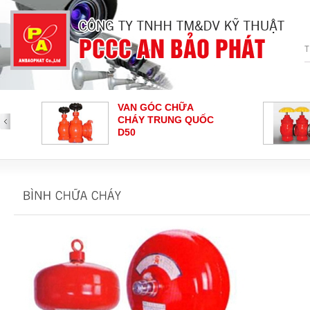
VAN GÓC CHỮA
VAN GÓC CHỮA
CHÁY TRUNG QUỐC
CHÁY SHIN YI
D50
CHUÔNG BÁO CHÁY
NÚT NHẤN BÁO
HOCHIKI
CHÁY - HOCHIKI
Loại nút nhấn báo cháy