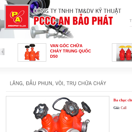
VAN GÓC CHỮA
VAN GÓC CHỮA
CHÁY TRUNG QUỐC
CHÁY SHIN YI
D50
CHUÔNG BÁO CHÁY
NÚT NHẤN BÁO
HOCHIKI
CHÁY - HOCHIKI
Loại nút nhấn báo cháy
Ba chạc ch
Giá:
Call